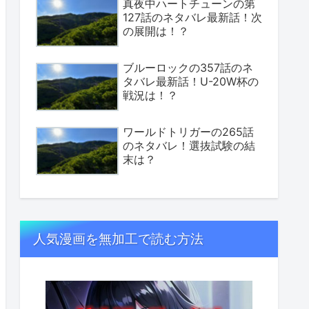
真夜中ハートチューンの第
127話のネタバレ最新話！次
の展開は！？
ブルーロックの357話のネ
タバレ最新話！U-20W杯の
戦況は！？
ワールドトリガーの265話
のネタバレ！選抜試験の結
末は？
人気漫画を無加工で読む方法