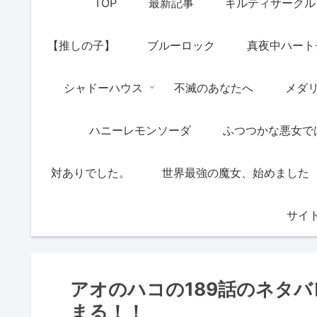
TOP
最新記事
ギルティサークル
【推しの子】
ブルーロック
真夜中ハート
シャドーハウス
不滅のあなたへ
メダ
ハニーレモンソーダ
ふつつかな悪女で
対ありでした。
世界最強の魔女、始めました
サイ
アオのハコの189話のネタ
まる！！