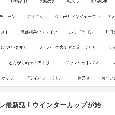
呪術廻戦
鬼滅の刃
転スラ
無職転生
チューン
アオアシ
東京卍リベンジャーズ
ア
リスト
魔都精兵のスレイブ
ルリドラゴン
片田
はございますが
スーパーの裏でヤニ吸うふたり
リ
とんがり帽子のアトリエ
ジャンケットバンク
トマップ
プライバシーポリシー
運営者
お問い
バレ最新話！ウインターカップが始