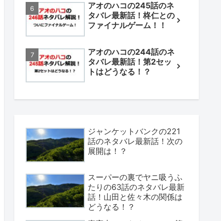
アオのハコの245話のネ
タバレ最新話！柊仁との
ファイナルゲーム！！
アオのハコの244話のネ
タバレ最新話！第2セッ
トはどうなる！？
ジャンケットバンクの221
話のネタバレ最新話！次の
展開は！？
スーパーの裏でヤニ吸うふ
たりの63話のネタバレ最新
話！山田と佐々木の関係は
どうなる！？