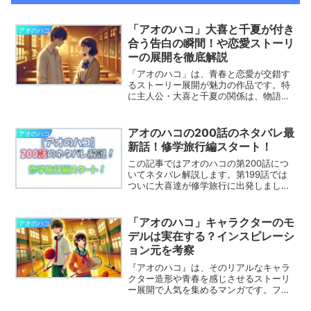
「アオのハコ」大喜と千夏が付き
アオのハコ
合う告白の瞬間！や恋愛ストーリ
ーの展開を徹底解説
「アオのハコ」は、青春と恋愛が交錯す
るストーリー展開が魅力の作品です。特
に主人公・大喜と千夏の関係は、物語を
通して進展し、ファンが見逃せない告白
の瞬間や緊張感あふれるシーンが多数描
かれています。この記事では、大喜と千
アオのハコの200話のネタバレ最
アオのハコ
夏が付き合うまでの告白シーンや、その
新話！修学旅行編スタート！
後の恋愛ストーリーの展開を徹底解説し
ていきます。
この記事ではアオのハコの第200話につ
いてネタバレ解説します。第199話では
ついに大喜達が修学旅行に出発しまし
た。第200話ではどんな展開になるので
しょうか。※この記事はアオのハコのネタ
バレを含みます目次の後から記事の本文
「アオのハコ」キャラクターのモ
アオのハコ
が始まります。アオ...
デルは実在する？インスピレーシ
ョン元を考察
『アオのハコ』は、そのリアルなキャラ
クター造形や青春を感じさせるストーリ
ー展開で人気を集めるマンガです。ファ
ンの間では、キャラクターのモデルが実