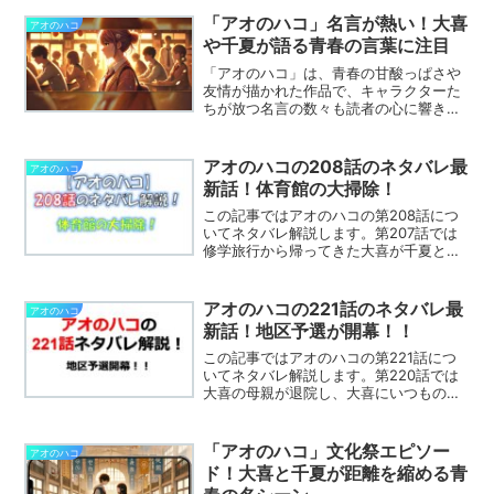
在するのか、そのインスピレーション元
についても注目が集まっています。本記
「アオのハコ」名言が熱い！大喜
アオのハコ
事では、『アオのハコ』に登場するキャ
や千夏が語る青春の言葉に注目
ラクターが実在する人物や出来事を元に
しているのかを徹底的に考察し、インス
「アオのハコ」は、青春の甘酸っぱさや
ピレーション元について深掘りしていき
友情が描かれた作品で、キャラクターた
ます。
ちが放つ名言の数々も読者の心に響きま
す。特に大喜や千夏の言葉には、悩みや
葛藤の中で見出された青春の熱い思いが
詰まっています。この記事では、「アオ
アオのハコの208話のネタバレ最
アオのハコ
のハコ」に登場する大喜や千夏、その他
新話！体育館の大掃除！
キャラクターたちの名言をピックアップ
し、その魅力に迫ります。
この記事ではアオのハコの第208話につ
いてネタバレ解説します。第207話では
修学旅行から帰ってきた大喜が千夏と再
会しました。第208話ではどんな展開に
なるのでしょうか。※この記事はアオのハ
コのネタバレを含みます目次の後から記
アオのハコの221話のネタバレ最
アオのハコ
事の本文が始まり...
新話！地区予選が開幕！！
この記事ではアオのハコの第221話につ
いてネタバレ解説します。第220話では
大喜の母親が退院し、大喜にいつもの調
子が戻ってきました。第221話ではどん
な展開になるのでしょうか。※この記事は
アオのハコのネタバレを含みます目次の
「アオのハコ」文化祭エピソー
アオのハコ
後から記事の本文...
ド！大喜と千夏が距離を縮める青