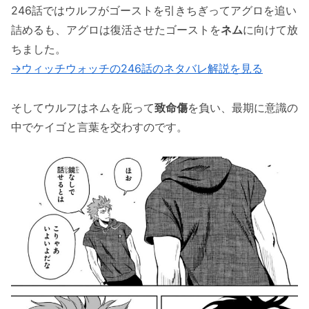
246話ではウルフがゴーストを引きちぎってアグロを追い
「ウィッチウォッチの247話のネタバレ最新
詰めるも、アグロは復活させたゴーストを
ネム
に向けて放
話！ケイゴ＆ウルフの最後のタッグ！！」まと
ちました。
め
→ウィッチウォッチの246話のネタバレ解説を見る
そしてウルフはネムを庇って
致命傷
を負い、最期に意識の
中でケイゴと言葉を交わすのです。