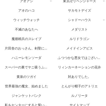
アオアシ
東京卍リベンジャーズ
アオのハコ
サカモトデイズ
ウィッチウォッチ
シャドーハウス
不滅のあなたへ
メダリスト
魔都精兵のスレイブ
ルリドラゴン
片田舎のおっさん、剣聖になる
メイドインアビス
ハニーレモンソーダ
ふつつかな悪女ではございますが
スーパーの裏でヤニ吸うふたり
リィンカーネーションの花弁
黄泉のツガイ
対ありでした。
世界最強の魔女、始めました
とんがり帽子のアトリエ
ジャンケットバンク
ルノリータ
私をセンターにすると誓いますか？
サイトマップ