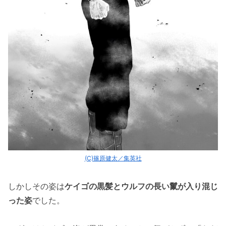
(C)篠原健太／集英社
しかしその姿は
ケイゴの黒髪とウルフの長い鬣が入り混じ
った姿
でした。