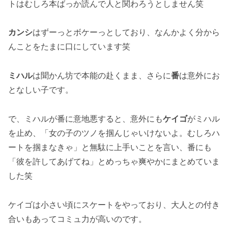
トはむしろ本ばっか読んで人と関わろうとしません笑
カンシ
はずーっとボケーっとしており、なんかよく分から
んことをたまに口にしています笑
ミハル
は聞かん坊で本能の赴くまま、さらに
番
は意外にお
となしい子です。
で、ミハルが番に意地悪すると、意外にも
ケイゴ
がミハル
を止め、「女の子のツノを掴んじゃいけないよ。むしろハ
ートを掴まなきゃ」と無駄に上手いことを言い、番にも
「彼を許してあげてね」とめっちゃ爽やかにまとめていま
した笑
ケイゴは小さい頃にスケートをやっており、大人との付き
合いもあってコミュ力が高いのです。