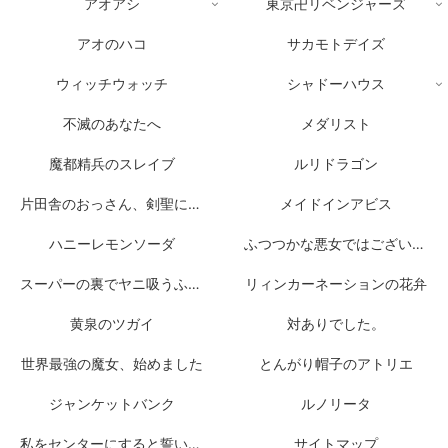
アオアシ
東京卍リベンジャーズ
アオのハコ
サカモトデイズ
ウィッチウォッチ
シャドーハウス
不滅のあなたへ
メダリスト
魔都精兵のスレイブ
ルリドラゴン
片田舎のおっさん、剣聖になる
メイドインアビス
ハニーレモンソーダ
ふつつかな悪女ではございますが
スーパーの裏でヤニ吸うふたり
リィンカーネーションの花弁
黄泉のツガイ
対ありでした。
世界最強の魔女、始めました
とんがり帽子のアトリエ
ジャンケットバンク
ルノリータ
私をセンターにすると誓いますか？
サイトマップ