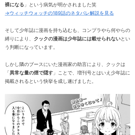
裸になる
」という病気が明かされました笑
話！モリヒト達が子供に！！」まとめ
→ウィッチウォッチの189話のネタバレ解説を見る
そして少年誌に漫画を持ち込むも、コンプラやら何やらの
縛りにより、
クックの漫画は少年誌には載せられない
とい
う判断になっています。
しかし隣のブースにいた漫画家の助言により、クックは
「
異常な量の煙で隠す
」ことで、増刊号とはいえ少年誌に
掲載されるという快挙を成し遂げました。