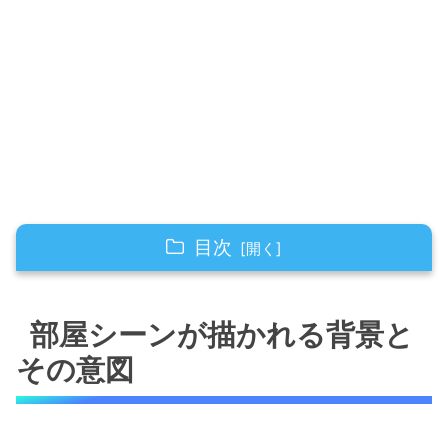
目次
部屋シーンが描かれる背景とその意図
部屋シーンが描かれる背景と
キャラクターの個性を表す空間演出
部屋シーンが物語にもたらすリアリティ
その意図
羽花の部屋：等身大の高校生らしさ
シンプルで温かみのあるデザイン