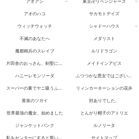
アオアシ
東京卍リベンジャーズ
アオのハコ
サカモトデイズ
ウィッチウォッチ
シャドーハウス
不滅のあなたへ
メダリスト
魔都精兵のスレイブ
ルリドラゴン
片田舎のおっさん、剣聖になる
メイドインアビス
ハニーレモンソーダ
ふつつかな悪女ではございますが
スーパーの裏でヤニ吸うふたり
リィンカーネーションの花弁
黄泉のツガイ
対ありでした。
世界最強の魔女、始めました
とんがり帽子のアトリエ
ジャンケットバンク
ルノリータ
私をセンターにすると誓いますか？
サイトマップ