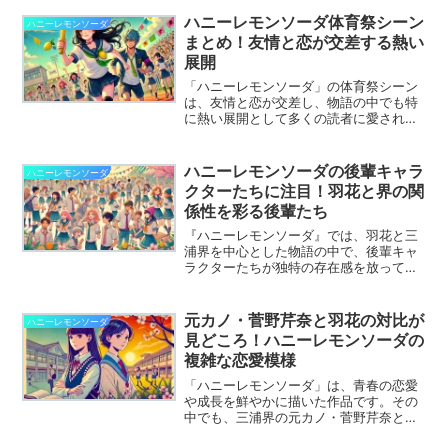
が深まったり、成長を促す場面が物語に
重要な役割を果たしています。この記事
ハニーレモンソーダ体育祭シーン
ハニーレモンソーダ
では、怪我シーンがどのようにキャラク
まとめ！友情と恋が交差する熱い
ターの感情や物語の進展を描いているの
展開
かを解説します。
「ハニーレモンソーダ」の体育祭シーン
は、友情と恋が交差し、物語の中でも特
に熱い展開として多くの読者に愛されて
います。この記事では、体育祭シーンの
見どころやキャラクターたちの感情が交
差する瞬間を徹底解説します。
ハニーレモンソーダの後輩キャラ
ハニーレモンソーダ
クターたちに注目！羽花と界の関
係性を彩る後輩たち
『ハニーレモンソーダ』では、羽花と三
浦界を中心とした物語の中で、後輩キャ
ラクターたちが独特の存在感を放ってい
ます。彼らは青春の舞台を盛り上げるだ
けでなく、二人の関係性や物語のテーマ
をさらに深める役割を担っています。こ
元カノ・菅野芹奈と羽花の対比が
ハニーレモンソーダ
の記事では、後輩キャラクターたちの魅
見どころ！ハニーレモンソーダの
力や役割について詳しく解説し、彼らが
複雑な恋愛模様
物語に与える影響を紐解きます。
「ハニーレモンソーダ」は、青春の恋愛
や成長を鮮やかに描いた作品です。その
中でも、三浦界の元カノ・菅野芹奈と石
森羽花の対比は、物語を彩る重要な要素