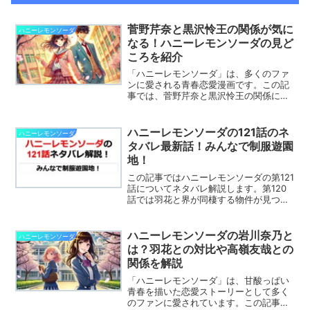
菅野芹奈と黒沢怜王の関係が気に
ハニーレモンソーダ
なる！ハニーレモンソーダの見ど
ころを紹介
「ハニーレモンソーダ」は、多くのファ
ンに愛される青春恋愛漫画です。この記
事では、菅野芹奈と黒沢怜王の関係に迫
るとともに、「ハニーレモンソーダ」の
見どころや魅力を詳しく紹介します。作
品をより深く楽しむためのポイントも満
ハニーレモンソーダの121話のネ
ハニーレモンソーダ
載です！これから作品を楽しみたい方
タバレ最新話！みんなで制服遊園
も、すでにファンの方も必見の内容で
地！
す。
この記事ではハニーレモンソーダの第121
話についてネタバレ解説します。第120
話では羽花と界が同棲する物件が見つか
りました。第121話ではどんな展開になる
のでしょうか。※この記事はハニーレモン
ソーダのネタバレを含みます目次の後か
ハニーレモンソーダの岩川奈乃と
ハニーレモンソーダ
ら記事の本文...
は？羽花との対比や高嶺友哉との
関係を解説
「ハニーレモンソーダ」は、甘酸っぱい
青春を描いた恋愛ストーリーとして多く
のファンに愛されています。この記事で