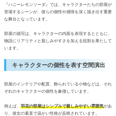
彼女の成長を感じさせる小物たち
『ハニーレモンソーダ』では、キャラクターたちの部屋が
登場するシーンが、彼らの個性や感情を深く描き出す重要
三浦界の部屋：自由さとクールな雰囲気
な舞台となっています。
界の性格が映し出された空間
部屋に込められた意外な趣味や秘密
部屋の描写は、キャラクターの内面を表現するとともに、
物語にリアリティと親しみやすさを加える役割を果たして
部屋シーンが描くキャラクター同士の交流
います。
羽花と界が共有する心地よい時間
部屋を通じて深まる絆
キャラクターの個性を表す空間演出
まとめ：部屋シーンが描く青春の象徴
部屋のインテリアや配置、飾られている小物などは、それ
ぞれのキャラクターの個性を象徴しています。
例えば、
羽花の部屋はシンプルで親しみやすい雰囲気
があ
り、彼女の素直で温かい性格が反映されています。