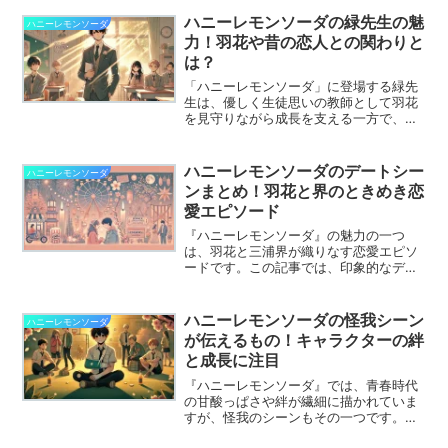
イル」が話題を集めています。この記事
では、羽花のヘアケア方法や、作品の中
ハニーレモンソーダの緑先生の魅
ハニーレモンソーダ
で描かれる髪の美しさに注目しながら、
力！羽花や昔の恋人との関わりと
ヘアオイルの魅力を解説します。
は？
「ハニーレモンソーダ」に登場する緑先
生は、優しく生徒思いの教師として羽花
を見守りながら成長を支える一方で、彼
自身の過去や恋愛模様も描かれており、
深みのある存在となっています。この記
事では、緑先生の魅力や、羽花との関わ
ハニーレモンソーダのデートシー
ハニーレモンソーダ
り、そして昔の恋人にまつわるエピソー
ンまとめ！羽花と界のときめき恋
ドを掘り下げていきます。
愛エピソード
『ハニーレモンソーダ』の魅力の一つ
は、羽花と三浦界が織りなす恋愛エピソ
ードです。この記事では、印象的なデー
トシーンを振り返り、それぞれのエピソ
ードが持つ魅力を解説します。
ハニーレモンソーダの怪我シーン
ハニーレモンソーダ
が伝えるもの！キャラクターの絆
と成長に注目
『ハニーレモンソーダ』では、青春時代
の甘酸っぱさや絆が繊細に描かれていま
すが、怪我のシーンもその一つです。怪
我をきっかけに、キャラクター同士の絆