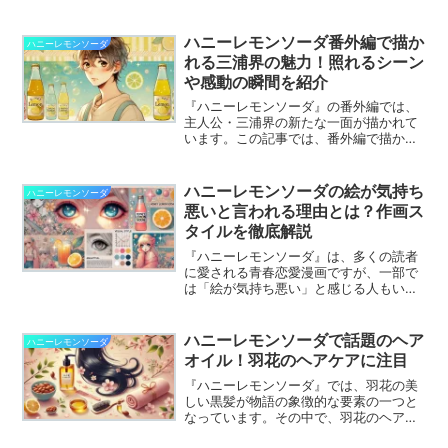
は、奈乃の人物像を掘り下げるととも
に、石森羽花との対比が物語にどのよう
な効果を与えているのかを考察します。
ハニーレモンソーダ番外編で描か
ハニーレモンソーダ
れる三浦界の魅力！照れるシーン
や感動の瞬間を紹介
『ハニーレモンソーダ』の番外編では、
主人公・三浦界の新たな一面が描かれて
います。この記事では、番外編で描かれ
る三浦界の魅力に迫り、彼の新たな魅力
が堪能できるシーンを紹介します。
ハニーレモンソーダの絵が気持ち
ハニーレモンソーダ
悪いと言われる理由とは？作画ス
タイルを徹底解説
『ハニーレモンソーダ』は、多くの読者
に愛される青春恋愛漫画ですが、一部で
は「絵が気持ち悪い」と感じる人もいる
ようです。この記事では、『ハニーレモ
ンソーダ』の作画スタイルを徹底的に分
析し、その魅力や個性についても深掘り
ハニーレモンソーダで話題のヘア
ハニーレモンソーダ
します。
オイル！羽花のヘアケアに注目
『ハニーレモンソーダ』では、羽花の美
しい黒髪が物語の象徴的な要素の一つと
なっています。その中で、羽花のヘアケ
アに使用されていると噂される「ヘアオ