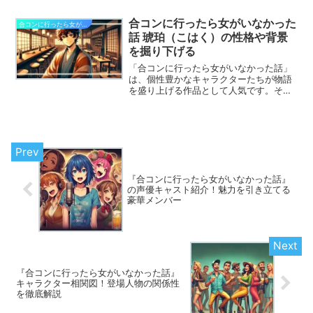
では、これまで積み重ねてきた物語がど
のように結末を迎えるのか、多くのファ
合コンに行ったら女がいなかった
合コンに行ったら女がいなかった話
ンが注目しています。この記事では、最
話 琥珀（こはく）の性格や背景
終話の結末と見どころについて詳しく解
を掘り下げる
説します。物語全体のテーマやキャラク
ターたちの成長がどのように描かれてい
「合コンに行ったら女がいなかった話」
るのか、ラストシーンに込められたメッ
は、個性豊かなキャラクターたちが物語
セージも含めて掘り下げていきます。
を盛り上げる作品として人気です。その
中でも、琥珀は深い背景と独特の性格
で、多くの読者から注目を集めていま
す。琥珀がどのような性格を持ち、どん
な背景を抱えているのかを掘り下げるこ
とで、彼のキャラクターが物語に与える
影響がより明確になります。今回は琥珀
の性格や背景に焦点を当て、彼が物語で
『合コンに行ったら女がいなかった話』
どのように活躍しているかを詳しく見て
の声優キャスト紹介！魅力を引き立てる
いきましょう。
豪華メンバー
『合コンに行ったら女がいなかった話』
キャラクター相関図！登場人物の関係性
を徹底解説