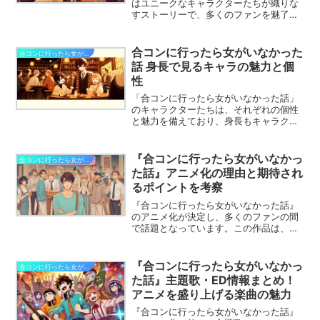
はユニークなキャラクターたちが織りな
すストーリーで、多くのファンを魅了し
ています。中でも登場する女性キャラた
ちは、個性豊かでそれぞれに異なる魅力
を持っており、物語に深みと彩りを添え
合コンに行ったら女がいなかった
合コンに行ったら女がいなかった話
ています。今回は、各女性キャラの姿や
話 身長で見るキャラの魅力と個
性格、その魅力について詳しく解説しま
性
す。彼女たちがどのように物語に影響を
与えているのか、そして読者に愛される
「合コンに行ったら女がいなかった話」
理由を探っていきましょう。
のキャラクターたちは、それぞれの個性
と魅力を備えており、身長もキャラクタ
ー性を表現する要素として注目されてい
ます。身長差から生まれるコミカルなシ
ーンや、性格を反映したビジュアルがキ
『合コンに行ったら女がいなかっ
合コンに行ったら女がいなかった話
ャラをより引き立てています。この記事
た話』アニメ化の理由と期待され
では、キャラクターの身長が物語にどの
るポイントを考察
ような役割を果たし、個性や魅力をどう
際立たせているかを解説します。キャラ
『合コンに行ったら女がいなかった話』
クター同士の関係や見た目の違いに注目
のアニメ化が決定し、多くのファンの間
して、より深く楽しみましょう。
で話題となっています。この作品は、ユ
ーモラスで独特なストーリー展開と、登
場キャラクターの魅力が人気を集め、原
作ファンの期待も高まっています。今回
『合コンに行ったら女がいなかっ
合コンに行ったら女がいなかった話
は、アニメ化に至った理由や期待される
た話』主題歌・ED情報まとめ！
見どころについて考察し、アニメ化によ
アニメを盛り上げる楽曲の魅力
ってさらに盛り上がるポイントを解説し
ます。
『合コンに行ったら女がいなかった話』