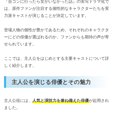
『合コンに行ったら女がいなかった話』の実写ドラマ化で
見逃し配信や視聴方法の詳細
は、原作ファンが注目する個性的なキャラクターたちを実
力派キャストが演じることが決定しています。
実写ドラマ版『合コンに行ったら女がいなかっ
た話』の見どころ
登場人物の個性が豊かであるため、それぞれのキャラクタ
原作のユーモアをどう再現しているのか
ーにどの俳優が選ばれるのか、ファンからも期待の声が寄
映像ならではの演出とキャラクターの魅力
せられています。
まとめ：『合コンに行ったら女がいなかった
話』実写ドラマの楽しみ方
ここでは、主人公をはじめとする主要キャストについて詳
しく紹介します。
主人公を演じる俳優とその魅力
主人公役には、
人気と演技力を兼ね備えた俳優
が起用され
ました。