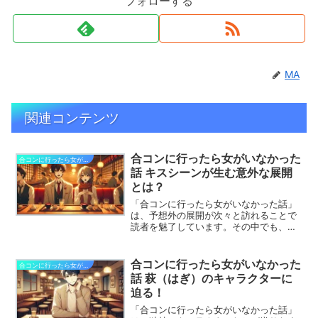
フォローする
MA
関連コンテンツ
合コンに行ったら女がいなかった
合コンに行ったら女がいなかった話
話 キスシーンが生む意外な展開
とは？
「合コンに行ったら女がいなかった話」
は、予想外の展開が次々と訪れることで
読者を魅了しています。その中でも、キ
スシーンは物語に特別な変化とサプライ
ズをもたらす重要な場面です。今回は、
このキスシーンがどのように物語を意外
合コンに行ったら女がいなかった
合コンに行ったら女がいなかった話
な方向へと展開させ、キャラクターたち
話 萩（はぎ）のキャラクターに
の関係やストーリーに影響を与えている
迫る！
のかを詳しく解説します。思わず驚かさ
れる展開がどのように生まれるのか、キ
「合コンに行ったら女がいなかった話」
スシーンが持つ意義と役割に迫ります。