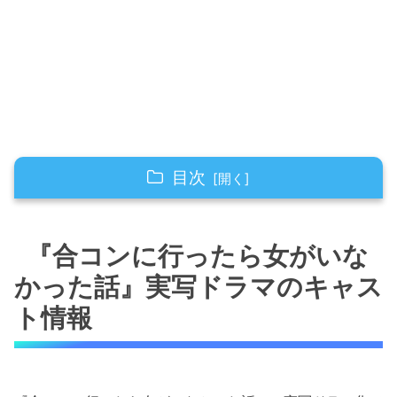
目次
『合コンに行ったら女がいなかった話』実写ド
ラマのキャスト情報
『合コンに行ったら女がいな
主人公を演じる俳優とその魅力
かった話』実写ドラマのキャス
個性豊かなキャラクターを演じる豪華キャ
ト情報
スト陣
放送日と配信情報
放送開始日・放送局について