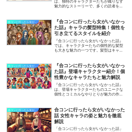
は、独特のキャラクターたちが織りなす
魅力的なストーリーで、多くの読者を惹
きつけています。その中でも、萩という
キャラクターは特に異彩を放ち、物語に
奥行きをもたらしています。萩の行動や
『合コンに行ったら女がいなかっ
合コンに行ったら女がいなかった話
性格にはどのような魅力があり、他のキ
た話』キャラの髪型特集！個性を
ャラクターとどのように関わっているの
引き立てるスタイルを紹介
でしょうか？今回は、萩のキャラクター
性や背景に迫り、彼が物語に果たす役割
『合コンに行ったら女がいなかった話』
を詳しく解説していきます。
では、キャラクターたちの個性的な髪型
も大きな魅力の一つです。髪型はキャラ
クターの個性や性格を反映し、視覚的な
楽しさを作品に加えています。今回は、
登場キャラたちの髪型に注目し、それぞ
『合コンに行ったら女がいなかっ
合コンに行ったら女がいなかった話
れの特徴と魅力を解説します。スタイル
た話』登場キャラクター紹介！個
のポイントを知ることで、キャラの個性
性豊かなキャラたちと魅力解説
がさらに際立って見えるはずです！
『合コンに行ったら女がいなかった話』
は、登場キャラクターたちのユニークな
個性とコミカルなやりとりが魅力の作品
です。今回は、物語を盛り上げる個性豊
かなキャラクターたちを詳しく紹介し、
それぞれのキャラクターが持つ魅力につ
合コンに行ったら女がいなかった
合コンに行ったら女がいなかった話
いて解説します。キャラの特徴や魅力を
話 女性キャラの姿と魅力を徹底
知ることで、物語をより深く楽しめるこ
解説
と間違いなしです！
「合コンに行ったら女がいなかった話」