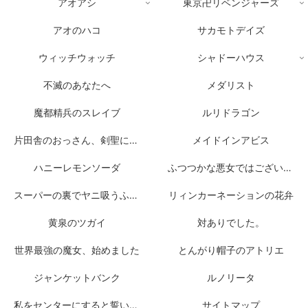
アオアシ
東京卍リベンジャーズ
アオのハコ
サカモトデイズ
ウィッチウォッチ
シャドーハウス
不滅のあなたへ
メダリスト
魔都精兵のスレイブ
ルリドラゴン
片田舎のおっさん、剣聖になる
メイドインアビス
ハニーレモンソーダ
ふつつかな悪女ではございますが
スーパーの裏でヤニ吸うふたり
リィンカーネーションの花弁
黄泉のツガイ
対ありでした。
世界最強の魔女、始めました
とんがり帽子のアトリエ
ジャンケットバンク
ルノリータ
私をセンターにすると誓いますか？
サイトマップ