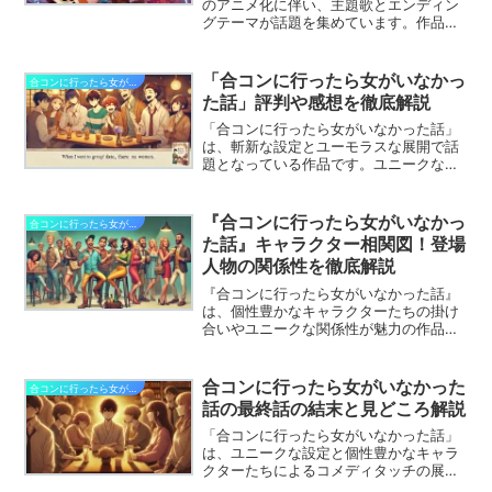
のアニメ化に伴い、主題歌とエンディン
グテーマが話題を集めています。作品の
ユニークな世界観をさらに盛り上げる楽
曲たちは、アニメに欠かせない重要な要
素です。今回は、主題歌・EDの情報をま
「合コンに行ったら女がいなかっ
合コンに行ったら女がいなかった話
とめ、それぞれの楽曲が作品にどう貢献
た話」評判や感想を徹底解説
するのか、その魅力について解説しま
す！
「合コンに行ったら女がいなかった話」
は、斬新な設定とユーモラスな展開で話
題となっている作品です。ユニークなキ
ャラクターや意外性のあるシーンが多
く、多くのファンから注目を集めていま
す。この記事では、実際にこの作品を観
『合コンに行ったら女がいなかっ
合コンに行ったら女がいなかった話
たり読んだりした人々の評判や感想を詳
た話』キャラクター相関図！登場
しく解説します。物語の面白さやキャラ
人物の関係性を徹底解説
クターへの共感ポイント、そしてユニー
クな展開がどのように評価されているの
『合コンに行ったら女がいなかった話』
かを掘り下げていきます。これから作品
は、個性豊かなキャラクターたちの掛け
を楽しみたい方にも、ぜひ参考にしてい
合いやユニークな関係性が魅力の作品で
ただける内容となっています。
す。実写ドラマやアニメでそれぞれのキ
ャラクターがどのように関わり合うのか
を理解すると、物語がさらに楽しめま
合コンに行ったら女がいなかった
合コンに行ったら女がいなかった話
す。今回は、登場人物の関係性や特徴を
話の最終話の結末と見どころ解説
相関図で解説し、ストーリーの見どころ
を深掘りしていきます！
「合コンに行ったら女がいなかった話」
は、ユニークな設定と個性豊かなキャラ
クターたちによるコメディタッチの展開
が魅力の作品です。ついに迎えた最終話