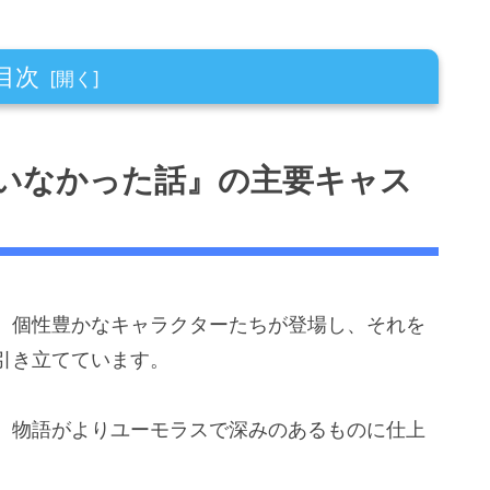
目次
話』の主要キャストと役柄
いなかった話』の主要キャス
目ポイント
個性的な声優陣
ころ
演技力
、個性豊かなキャラクターたちが登場し、それを
華キャストの魅力
引き立てています。
、物語がよりユーモラスで深みのあるものに仕上
る声の力
力