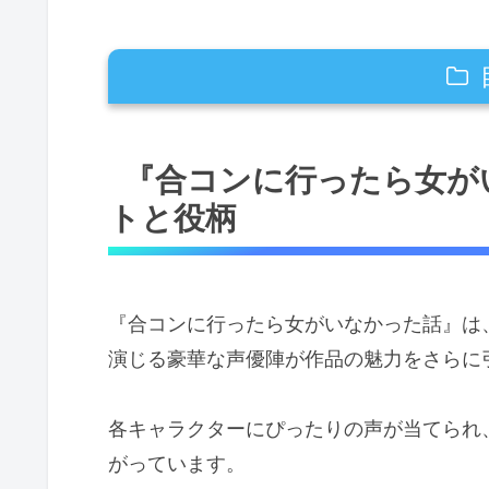
『合コンに行ったら女がいなかった
『合コンに行ったら女が
主人公を演じる声優の魅力と注
トと役柄
異色のキャラクターたちを彩る
キャラクターごとの声優紹介と見ど
コミカルなシーンを盛り上げる
『合コンに行ったら女がいなかった話』は
キャラクターに命を吹き込む豪
演じる豪華な声優陣が作品の魅力をさらに
声優陣が作品に与える影響
各キャラクターにぴったりの声が当てられ
キャラクターの個性を引き立て
がっています。
視聴者が感じる声優の演技の魅