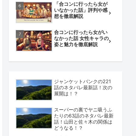
「合コンに行ったら女が
いなかった話」評判や感
想を徹底解説
合コンに行ったら女がい
なかった話 女性キャラの
姿と魅力を徹底解説
ジャンケットバンクの221
話のネタバレ最新話！次の
展開は！？
スーパーの裏でヤニ吸うふ
たりの63話のネタバレ最新
話！山田と佐々木の関係は
どうなる！？