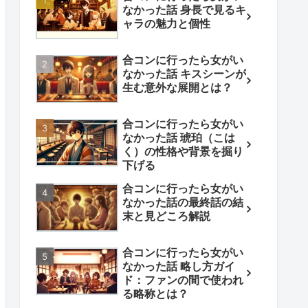
なかった話 身長で見るキ
ャラの魅力と個性
合コンに行ったら女がい
なかった話 キスシーンが
生む意外な展開とは？
合コンに行ったら女がい
なかった話 琥珀（こは
く）の性格や背景を掘り
下げる
合コンに行ったら女がい
なかった話の最終話の結
末と見どころ解説
合コンに行ったら女がい
なかった話 略し方ガイ
ド：ファンの間で使われ
る略称とは？