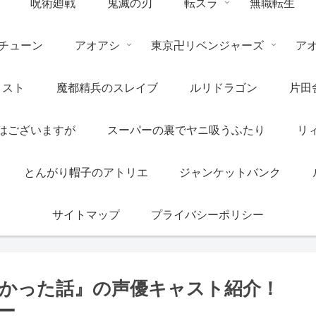
呪術廻戦
鬼滅の刃
転スラ
無職転生
チューン
アオアシ
東京卍リベンジャーズ
ア
リスト
魔都精兵のスレイブ
ルリドラゴン
片田
はございますが
スーパーの裏でヤニ吸うふたり
リ
とんがり帽子のアトリエ
ジャンケットバンク
サイトマップ
プライバシーポリシー
かった話』の声優キャスト紹介！
ー