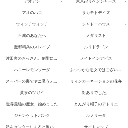
アオアシ
東京卍リベンジャーズ
アオのハコ
サカモトデイズ
ウィッチウォッチ
シャドーハウス
不滅のあなたへ
メダリスト
魔都精兵のスレイブ
ルリドラゴン
片田舎のおっさん、剣聖になる
メイドインアビス
ハニーレモンソーダ
ふつつかな悪女ではございますが
スーパーの裏でヤニ吸うふたり
リィンカーネーションの花弁
黄泉のツガイ
対ありでした。
世界最強の魔女、始めました
とんがり帽子のアトリエ
ジャンケットバンク
ルノリータ
私をセンターにすると誓いますか？
サイトマップ