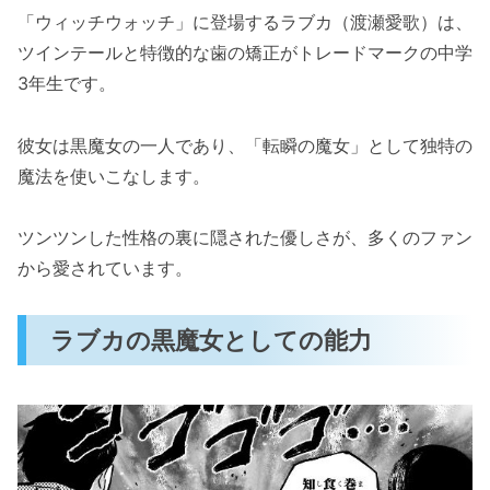
活躍
「ウィッチウォッチ」に登場するラブカ（渡瀬愛歌）は、
おすすめのエピソードTOP3
ツインテールと特徴的な歯の矯正がトレードマークの中学
転瞬の魔女としての名シーン
3年生です。
ウィッチウォッチのラブカと他のキャラクター
彼女は黒魔女の一人であり、「転瞬の魔女」として独特の
との関係性
魔法を使いこなします。
仲間たちとの絆
ラブカの対立から成長への物語
ツンツンした性格の裏に隠された優しさが、多くのファン
から愛されています。
ウィッチウォッチのファンから見たラブカの魅
力
読者に支持される理由
ラブカの黒魔女としての能力
今後の物語で期待される展開
ウィッチウォッチのラブカのまとめ
キャラクターとしての重要性と独自性
物語全体に与える影響