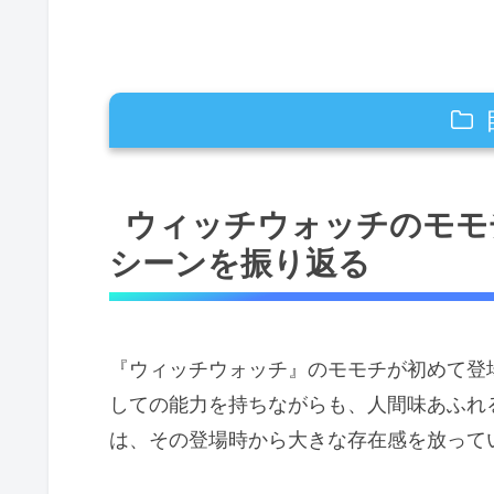
ウィッチウォッチのモモチの初登場は
ウィッチウォッチのモモ
初登場時のモモチの印象と仲間
シーンを振り返る
モモチの乙木家での生活が物語
ウィッチウォッチのモモチの能力「
モモチの魔力消費の仕組みと体
『ウィッチウォッチ』のモモチが初めて登
相棒「チーク」との連携
しての能力を持ちながらも、人間味あふれ
は、その登場時から大きな存在感を放って
モモチが『ウィッチウォッチ』に与
モモチによるキャラクター間の