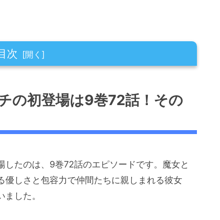
目次
9巻72話！そのシーンを振り返る
チの初登場は9巻72話！その
たちの反応
に与えた変化
瞬間移動」とその特性
重の変化
場したのは、9巻72話のエピソードです。魔女と
る優しさと包容力で仲間たちに親しまれる彼女
いました。
えた影響
関係性の変化