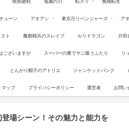
呪術廻戦
鬼滅の刃
転スラ
無職転生
チューン
アオアシ
東京卍リベンジャーズ
ア
リスト
魔都精兵のスレイブ
ルリドラゴン
片田
はございますが
スーパーの裏でヤニ吸うふたり
リ
とんがり帽子のアトリエ
ジャンケットバンク
トマップ
プライバシーポリシー
運営者
お問い
初登場シーン！その魅力と能力を