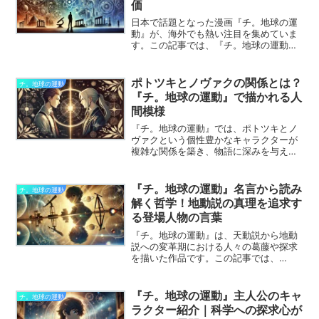
価
日本で話題となった漫画『チ。地球の運
動』が、海外でも熱い注目を集めていま
す。この記事では、『チ。地球の運動』
に対する海外ファンの声を集め、彼らの
感想や評価を詳しくご紹介します。異な
る文化や視点から見た本作の魅力につい
ポトツキとノヴァクの関係とは？
チ。地球の運動
て探っていきましょう。
『チ。地球の運動』で描かれる人
間模様
『チ。地球の運動』では、ポトツキとノ
ヴァクという個性豊かなキャラクターが
複雑な関係を築き、物語に深みを与えて
います。この記事では、ポトツキとノヴ
ァクの関係を深掘りし、物語における彼
らの役割や魅力について考察します。彼
『チ。地球の運動』名言から読み
チ。地球の運動
らの絆と葛藤がどのように物語全体に影
解く哲学！地動説の真理を追求す
響を与えているのか、一緒に見ていきま
る登場人物の言葉
しょう。
『チ。地球の運動』は、天動説から地動
説への変革期における人々の葛藤や探求
を描いた作品です。この記事では、
『チ。地球の運動』に登場する名言を通
じて、キャラクターたちが追求する真理
や彼らの持つ哲学を読み解きます。彼ら
『チ。地球の運動』主人公のキャ
チ。地球の運動
の言葉がどのように地動説の探求に影響
ラクター紹介｜科学への探求心が
を与え、作品全体のメッセージを形作っ