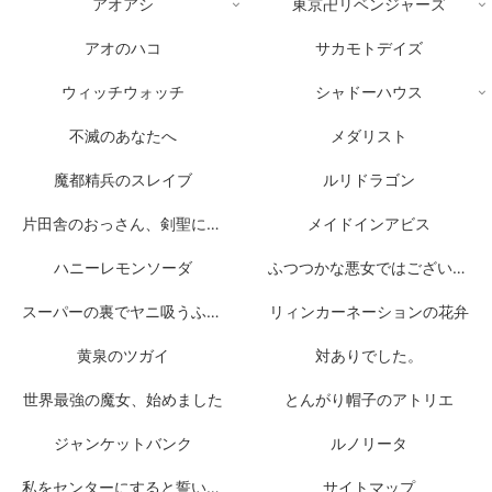
アオアシ
東京卍リベンジャーズ
アオのハコ
サカモトデイズ
ウィッチウォッチ
シャドーハウス
不滅のあなたへ
メダリスト
魔都精兵のスレイブ
ルリドラゴン
片田舎のおっさん、剣聖になる
メイドインアビス
ハニーレモンソーダ
ふつつかな悪女ではございますが
スーパーの裏でヤニ吸うふたり
リィンカーネーションの花弁
黄泉のツガイ
対ありでした。
世界最強の魔女、始めました
とんがり帽子のアトリエ
ジャンケットバンク
ルノリータ
私をセンターにすると誓いますか？
サイトマップ