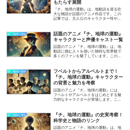
もたらす展開
ているのかを見ていきましょう。
『チ。地球の運動』は、地動説を巡る壮
大な物語が話題のアニメ作品です。この
記事では、主人公のキャラクター性や、
物語の中でどのように成長し展開してい
くのかを徹底解説します。科学と信念が
織りなす彼の物語を、ぜひご覧くださ
話題のアニメ『チ。地球の運動』
チ。地球の運動
い。
キャラクターと声優キャスト一覧
話題のアニメ『チ。地球の運動』は、地
動説に挑む人々を描いた独特な世界観で
多くのファンを魅了しています。この記
事では、主要キャラクターとその声を担
当するキャストについて一覧でご紹介し
ます。キャラクターの魅力と共に、声優
フベルトからアルベルトまで！
チ。地球の運動
たちの魅力も合わせてご覧ください。
『チ。地球の運動』キャラクター
の背景と魅力を考察
話題のアニメ『チ。地球の運動』には、
フベルトやアルベルトをはじめとする魅
力的なキャラクターが登場します。この
記事では、主要キャラクターたちの背景
や魅力について深掘りし、それぞれのキ
ャラクターが作品全体にどのような影響
『チ。地球の運動』の史実考察！
チ。地球の運動
を与えているのかを考察します。彼らの
科学史と物語のリンク
役割と個性に注目しながら、物語の新た
な一面を発見してみましょう。
話題のアニメ『チ。地球の運動』は、地