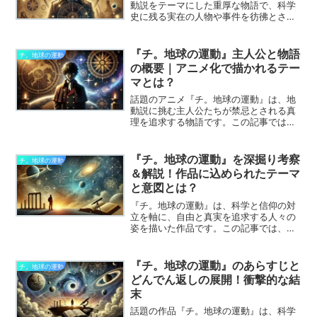
動説をテーマにした重厚な物語で、科学
史に残る実在の人物や事件を彷彿とさせ
る内容が数多く登場します。この記事で
は、『チ。地球の運動』がどのように科
学史とリンクしているのか、史実との関
『チ。地球の運動』主人公と物語
チ。地球の運動
連性について徹底考察します。物語に込
の概要｜アニメ化で描かれるテー
められた科学史のメッセージや登場人物
マとは？
のモデルが気になる方は、ぜひご覧くだ
さい。
話題のアニメ『チ。地球の運動』は、地
動説に挑む主人公たちが禁忌とされる真
理を追求する物語です。この記事では、
主人公と物語の概要、そしてアニメ化で
より深く描かれるテーマについて解説し
ます。歴史と信念が交差する物語の見ど
『チ。地球の運動』を深掘り考察
チ。地球の運動
ころを一緒に探りましょう。
＆解説！作品に込められたテーマ
と意図とは？
『チ。地球の運動』は、科学と信仰の対
立を軸に、自由と真実を追求する人々の
姿を描いた作品です。この記事では、作
品に込められたテーマと意図を深掘り
し、『チ。地球の運動』が示すメッセー
ジや隠された意図について詳しく解説し
『チ。地球の運動』のあらすじと
チ。地球の運動
ます。
どんでん返しの展開！衝撃的な結
末
話題の作品『チ。地球の運動』は、科学