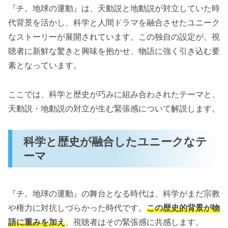
魅力：キャラクターの個性と成長
『チ。地球の運動』は、天動説と地動説が対立していた時
地動説を追い求める登場人物の魅力
代背景を活かし、科学と人間ドラマを融合させたユニーク
葛藤と成長を重ねる人間ドラマ
なストーリーが展開されています。この独自の設定が、視
聴者に新鮮な驚きと興味を抱かせ、物語に強く引き込む要
作品の深みを増す哲学的なメッセージ
素となっています。
真理を追求することの意義
逆境に立ち向かう勇気のメッセージ
ここでは、科学と歴史が巧みに組み合わされたテーマと、
天動説・地動説の対立が生む緊張感について解説します。
ファンが共感する『チ。地球の運動』の名言
登場人物たちの名言が与える感動
科学と歴史が融合したユニークなテ
視聴者に響く言葉の力
ーマ
『チ。地球の運動』の魅力まとめ：面白さの理
由とは？
『チ。地球の運動』の舞台となる時代は、科学がまだ宗教
や権力に対抗しづらかった時代です。
この歴史的背景が物
語に重みを加え
、視聴者はその緊張感に共感します。