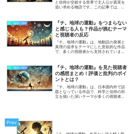
と信仰が交錯する世界で主人公が真実を
追い求める物語です。この記事では、
『チ。地球の運動』のあらすじからどん
でん返しの展開、そして驚きの結末につ
いて詳しく解説します。
『チ。地球の運動』をつまらない
チ。地球の運動
と感じる人も？作品が挑むテーマ
と視聴者の反応
『チ。地球の運動』は、地動説の発展と
真理の追求をテーマにした意欲的な作品
で、多くの視聴者から支持されていま
す。この記事では、作品が挑むテーマが
視聴者にどのような反応を引き起こして
いるのか、そして賛否両論の背景にある
『チ。地球の運動』を見た視聴者
チ。地球の運動
理由について考察します。『チ。地球の
の感想まとめ！評価と批判のポイ
運動』が多くの視聴者にどのような印象
ントとは？
を残しているのかを見ていきましょう。
『チ。地球の運動』は、日本国内外で話
題となっている作品で、科学と信仰の対
立を描いた深いテーマが多くの視聴者に
衝撃を与えています。『チ。地球の運
動』の魅力と議論を巻き起こす要素を探
りながら、作品の特徴を整理していきま
しょう。