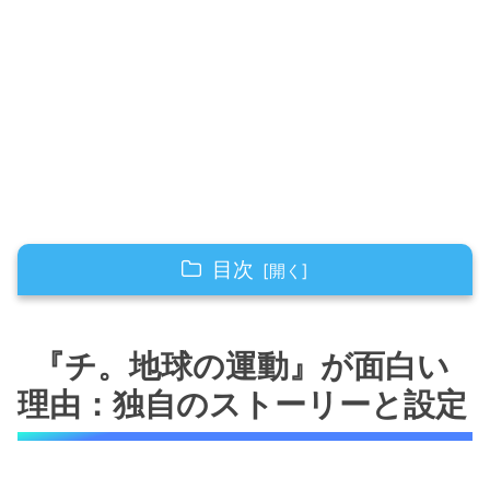
目次
『チ。地球の運動』が面白い理由：独自のスト
ーリーと設定
『チ。地球の運動』が面白い
科学と歴史が融合したユニークなテーマ
理由：独自のストーリーと設定
天動説と地動説の対立が生むスリルと緊張
感